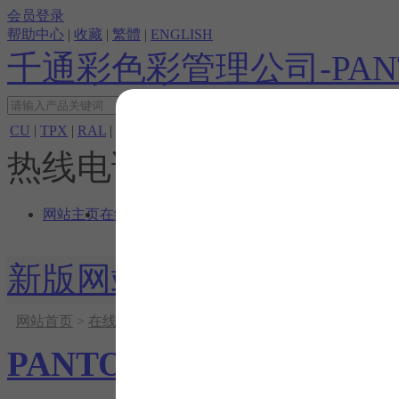
会员登录
帮助中心
|
收藏
|
繁體
|
ENGLISH
千通彩色彩管理公司-PAN
CU
|
TPX
|
RAL
|
色彩检测
热线电话：
网站主页
在线商店
色彩相关
帮助中心
关于我们
新版网站
色彩查询
网站首页
>
在线商店
>
PANTONE色卡|平面设计
>
专色配方
PANTONE色卡|平面设计