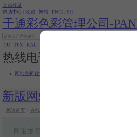
会员登录
帮助中心
|
收藏
|
繁體
|
ENGLISH
千通彩色彩管理公司-PAN
CU
|
TPX
|
RAL
|
色彩检测
热线电话：
网站主页
在线商店
色彩相关
帮助中心
关于我们
新版网站
色彩查询
网站首页
>
在线商店
>
PANTONE色卡|平面设计
>
色彩检测