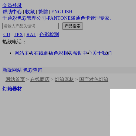
会员登录
帮助中心
|
收藏
|
繁體
|
ENGLISH
千通彩色彩管理公司-PANTONE潘通色卡管理专家.
CU
|
TPX
|
RAL
|
色彩检测
热线电话：
网站主页
在线商店
色彩相关
帮助中心
关于我们
新版网站
色彩查询
网站首页
>
在线商店
>
灯箱器材
>
国产对色灯箱
灯箱器材