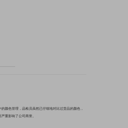
中的颜色管理，品检员虽然已仔细地对比过货品的颜色，
而严重影响了公司商誉。