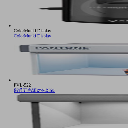
ColorMunki Display
ColorMunki Display
PVL-522
彩通五光源对色灯箱